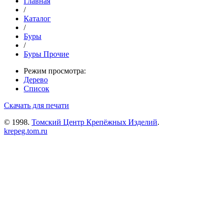
Главная
/
Каталог
/
Буры
/
Буры Прочие
Режим просмотра:
Дерево
Список
Скачать для печати
© 1998.
Томский Центр Крепёжных Изделий
.
krepeg.tom.ru